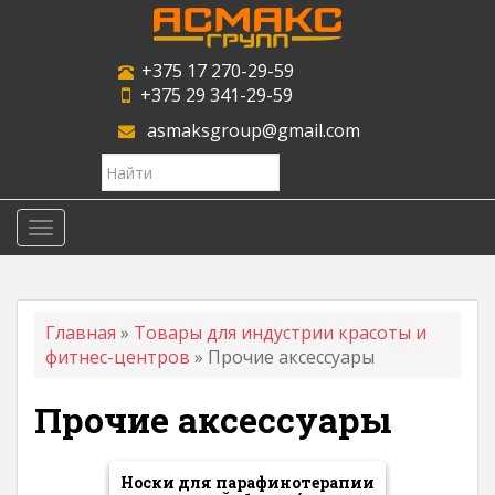
S
k
i
+375 17 270-29-59
p
+375 29 341-29-59
t
asmaksgroup@gmail.com
o
m
Search
a
for:
i
n
TOGGLE NAVIGATION
c
o
n
t
Главная
»
Товары для индустрии красоты и
e
фитнес-центров
»
Прочие аксессуары
n
t
Прочие аксессуары
Носки для парафинотерапии