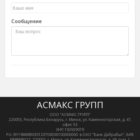
Сообщение
АСМАКС ГРУПП
ООО "АСМАКС ГРУПП"
220055, Республика Беларусь, г. Минск, ул. Каменногорская, д. 47,
офис 53
УНП 192929079
Р/с: BY19MMBN30120704500100000000 в ОАО "Банк Дабрабыт", БИК
MMBNBY22, 220002, г. Минск, ул. Коммунистическая, д. 49, пом. 1