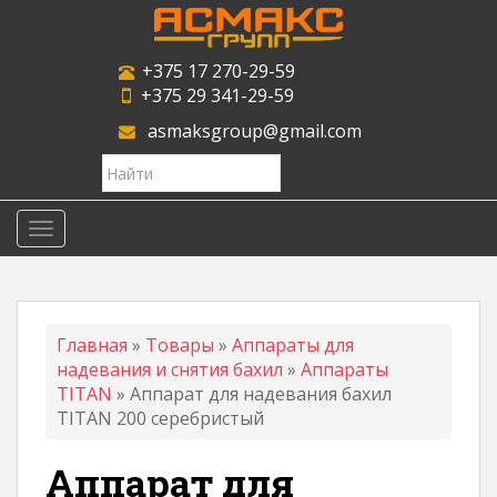
S
k
i
+375 17 270-29-59
p
+375 29 341-29-59
t
asmaksgroup@gmail.com
o
m
Search
a
for:
i
n
TOGGLE NAVIGATION
c
o
n
t
Главная
»
Товары
»
Аппараты для
e
надевания и снятия бахил
»
Аппараты
n
TITAN
»
Аппарат для надевания бахил
t
TITAN 200 серебристый
Аппарат для